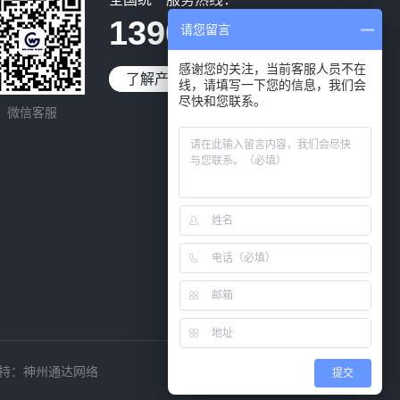
13902976795
请您留言
感谢您的关注，当前客服人员不在
了解产品
免费试用
线，请填写一下您的信息，我们会
尽快和您联系。
微信客服
持：
神州通达网络
提交